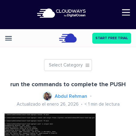
Open Nav
START FREE TRIAL
Categories
Select Category
run the commands to complete the PUSH
Abdul Rehman
Actualizado el enero 26, 2026
< 1
min de lectura