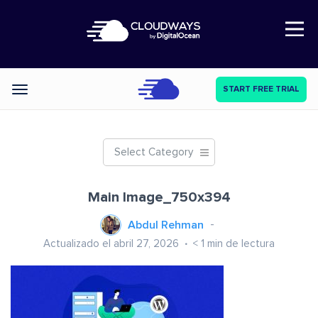
Open Nav
START FREE TRIAL
Categories
Select Category
Main Image_750x394
Abdul Rehman
Actualizado el abril 27, 2026
< 1
min de lectura