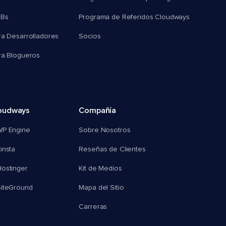
MBs
Programa de Referidos Cloudways
ra Desarrolladores
Socios
ra Blogueros
oudways
Compañía
WP Engine
Sobre Nosotros
insta
Reseñas de Clientes
ostinger
Kit de Medios
SiteGround
Mapa del Sitio
Carreras