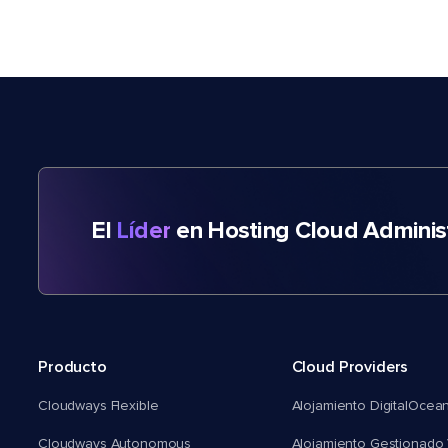
El
Líder
en Hosting Cloud Adminis
Producto
Cloud Providers
Cloudways Flexible
Alojamiento DigitalOcea
Cloudways Autonomous
Alojamiento Gestionado 