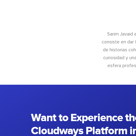
Sarim Javaid 
consiste en dar 
de historias coh
curiosidad y un
esfera profes
Want to Experience th
Cloudways Platform in