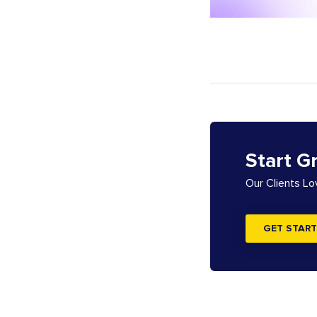
Start G
Our Clients L
GET START