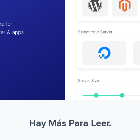
e for
ver & apps
Hay Más Para Leer.