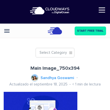
Open Nav
START FREE TRIAL
Categories
Select Category
Main Image_750x394
Sandhya Goswami
Actualizado el septiembre 18, 2025
< 1
min de lectura