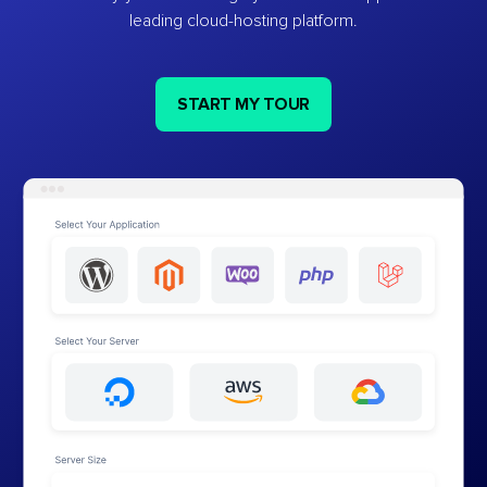
leading cloud-hosting platform.
START MY TOUR