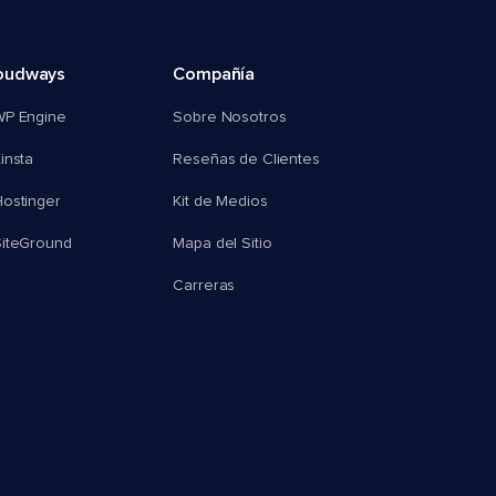
oudways
Compañía
WP Engine
Sobre Nosotros
insta
Reseñas de Clientes
ostinger
Kit de Medios
SiteGround
Mapa del Sitio
Carreras