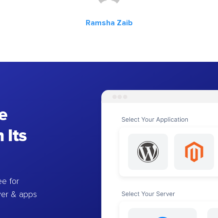
Ramsha Zaib
e
 Its
e for
ver & apps