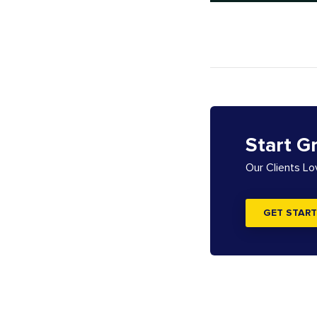
Start G
Our Clients L
GET START