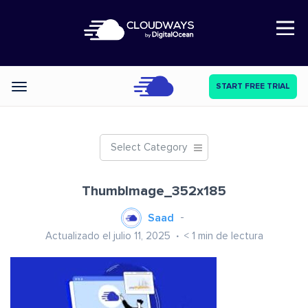
Open Nav
START FREE TRIAL
Categories
Select Category
ThumbImage_352x185
Saad
Actualizado el julio 11, 2025
< 1
min de lectura