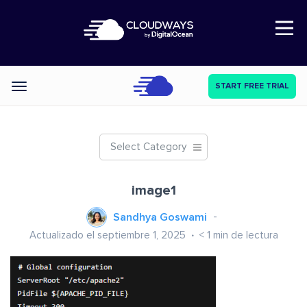
Open Nav
START FREE TRIAL
Categories
Select Category
image1
Sandhya Goswami
Actualizado el septiembre 1, 2025
< 1
min de lectura