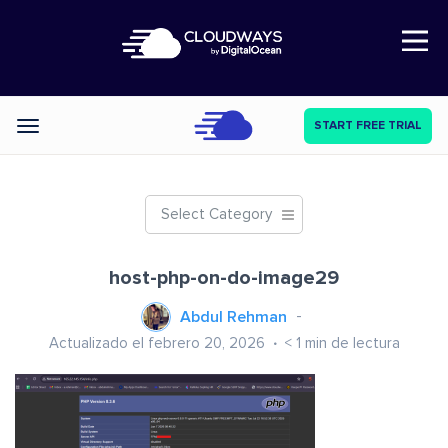
Open Nav
START FREE TRIAL
Categories
Select Category
host-php-on-do-image29
Abdul Rehman
Actualizado el febrero 20, 2026
< 1
min de lectura