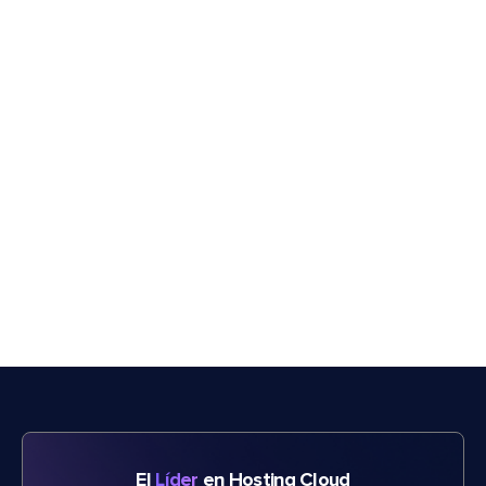
El
Líder
en Hosting Cloud