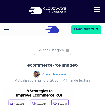
Open Nav
START FREE TRIAL
Categories
Select Category
ecommerce-roi-image6
Abdul Rehman
Actualizado el junio 2, 2026
< 1
min de lectura