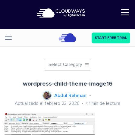
Open Nav
START FREE TRIAL
Categories
Select Category
wordpress-child-theme-image16
Abdul Rehman
Actualizado el febrero 23, 2026
< 1
min de lectura