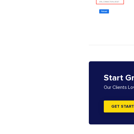
Start G
Our Clients L
GET START