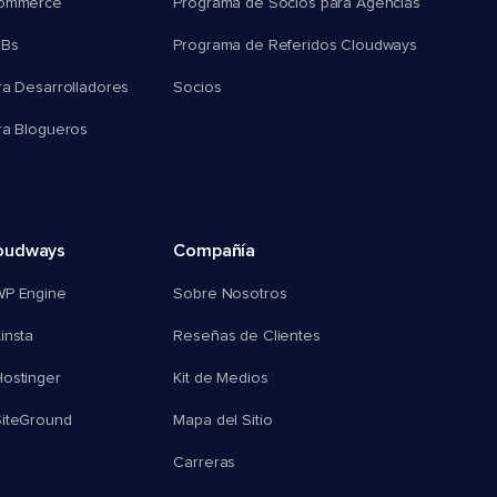
commerce
Programa de Socios para Agencias
MBs
Programa de Referidos Cloudways
ra Desarrolladores
Socios
ra Blogueros
oudways
Compañía
WP Engine
Sobre Nosotros
insta
Reseñas de Clientes
ostinger
Kit de Medios
SiteGround
Mapa del Sitio
Carreras