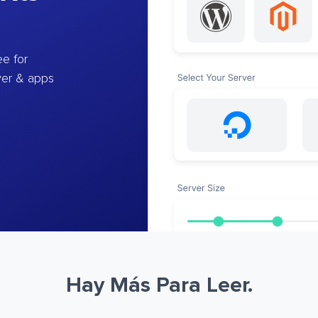
e for
ver & apps
Hay Más Para Leer.