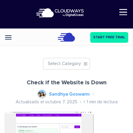
Open Nav
START FREE TRIAL
Categories
Select Category
Check if the Website is Down
Sandhya Goswami
Actualizado el octubre 7, 2025
< 1
min de lectura