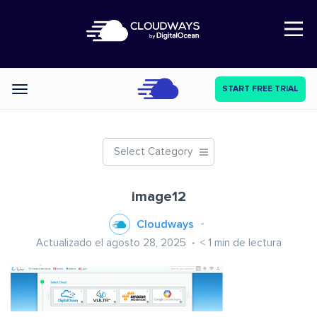
Open Nav
START FREE TRIAL
Categories
Select Category
image12
Cloudways
Actualizado el agosto 28, 2025
< 1
min de lectura