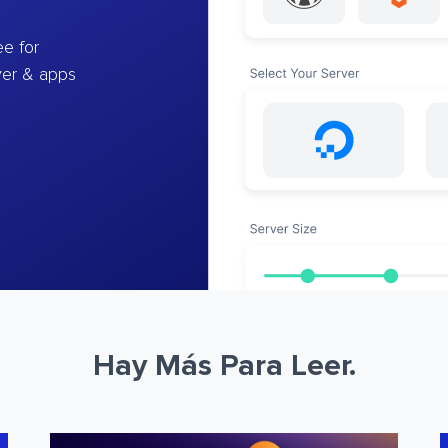
e for
ver & apps
Hay Más Para Leer.