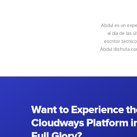
Abdul es un exper
al día de las 
escritor técnic
Abdul disfruta c
Want to Experience th
Cloudways Platform in
Full Glory?