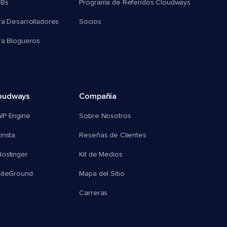
MBs
Programa de Referidos Cloudways
ra Desarrolladores
Socios
ra Blogueros
oudways
Compañía
WP Engine
Sobre Nosotros
insta
Reseñas de Clientes
ostinger
Kit de Medios
SiteGround
Mapa del Sitio
Carreras