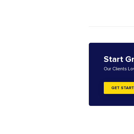
Start G
Our Clients L
GET START