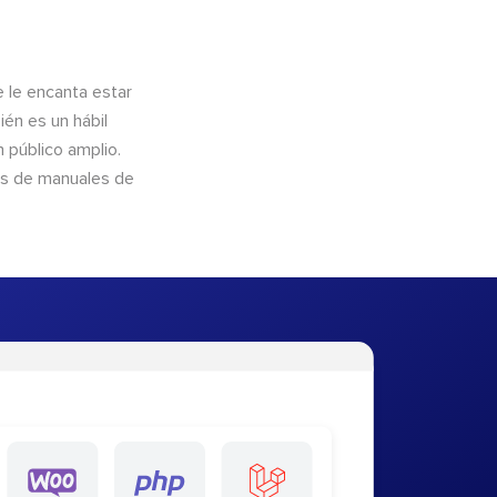
e le encanta estar
ién es un hábil
 público amplio.
és de manuales de