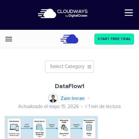
Open Nav
START FREE TRIAL
Categories
Select Category
DataFlow1
Zain Imran
Actualizado el mayo 15, 2026
< 1
min de lectura