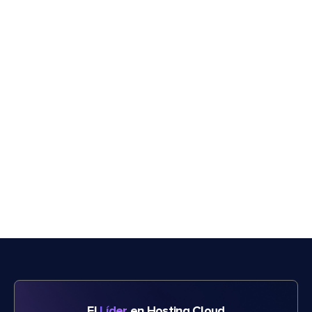
El
Líder
en Hosting Cloud