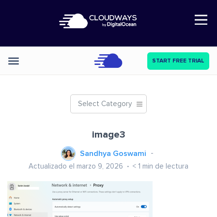
Open Nav
START FREE TRIAL
Categories
Select Category
image3
Sandhya Goswami
Actualizado el marzo 9, 2026
< 1
min de lectura