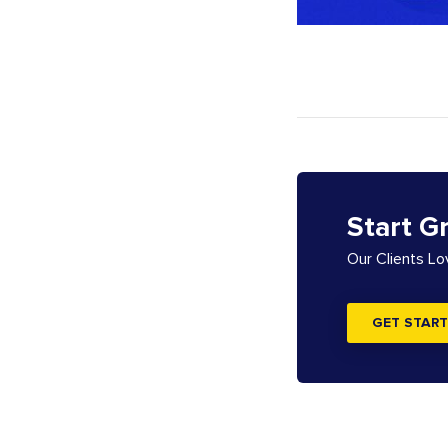
Start G
Our Clients L
GET START