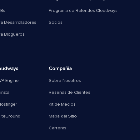
MBs
Programa de Referidos Cloudways
ra Desarrolladores
Socios
ra Blogueros
oudways
Compañía
WP Engine
Sobre Nosotros
insta
Reseñas de Clientes
ostinger
Kit de Medios
SiteGround
Mapa del Sitio
Carreras