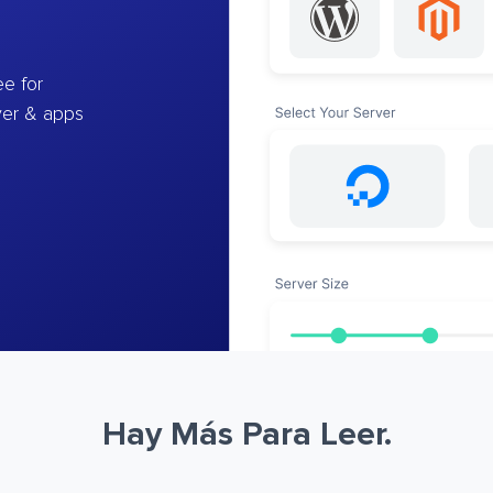
e for
ver & apps
Hay Más Para Leer.