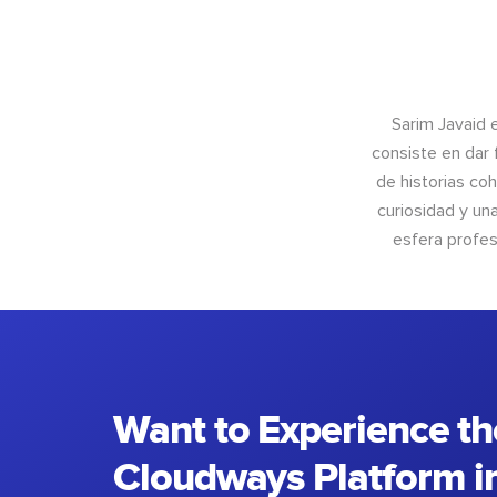
Sarim Javaid 
consiste en dar 
de historias coh
curiosidad y un
esfera profes
Want to Experience th
Cloudways Platform in