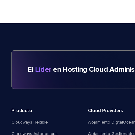
El
Líder
en Hosting Cloud Adminis
Producto
Cloud Providers
Cloudways Flexible
Alojamiento DigitalOcea
Cloudways Autonomous
Alojamiento Gestionado 