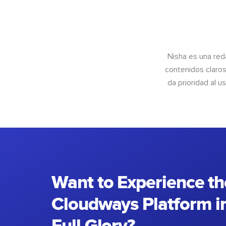
Nisha es una red
contenidos claros
da prioridad al u
Want to Experience th
Cloudways Platform in