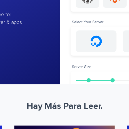
e for
ver & apps
Hay Más Para Leer.