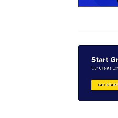
Start G
Our Clients L
GET START