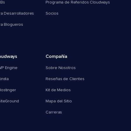
MBs
Programa de Referidos Cloudways
ra Desarrolladores
Socios
ra Blogueros
oudways
Compañía
WP Engine
Sobre Nosotros
insta
Reseñas de Clientes
ostinger
Kit de Medios
SiteGround
Mapa del Sitio
Carreras