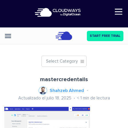
Open Nav
START FREE TRIAL
Categories
Select Category
mastercredentails
Shahzeb Ahmed
Actualizado el julio 18, 2025
< 1
min de lectura