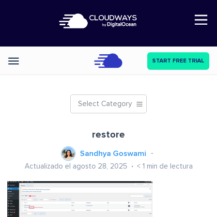
Open Nav
START FREE TRIAL
Categories
Select Category
restore
Sandhya Goswami
Actualizado el agosto 28, 2025
< 1
min de lectura