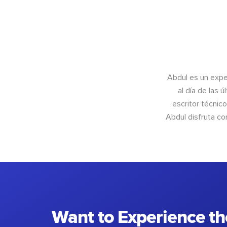
Abdul es un exper
al día de las 
escritor técnic
Abdul disfruta c
Want to Experience th