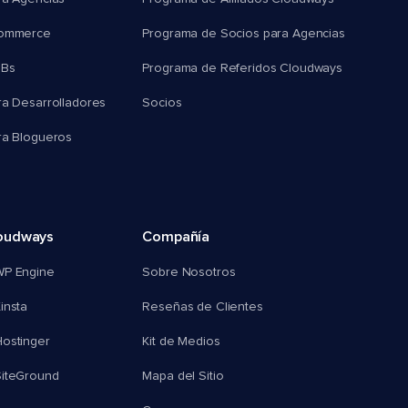
commerce
Programa de Socios para Agencias
MBs
Programa de Referidos Cloudways
ra Desarrolladores
Socios
ra Blogueros
oudways
Compañía
WP Engine
Sobre Nosotros
insta
Reseñas de Clientes
ostinger
Kit de Medios
SiteGround
Mapa del Sitio