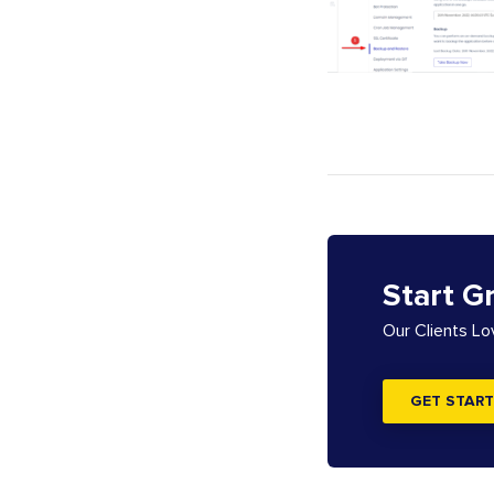
Start G
Our Clients L
GET START