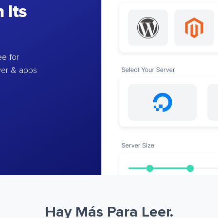
 Its
e for
ver & apps
Hay Más Para Leer.