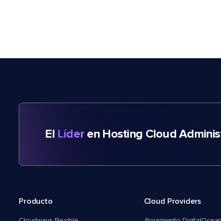
El
Líder
en Hosting Cloud Adminis
Producto
Cloud Providers
Cloudways Flexible
Alojamiento DigitalOcea