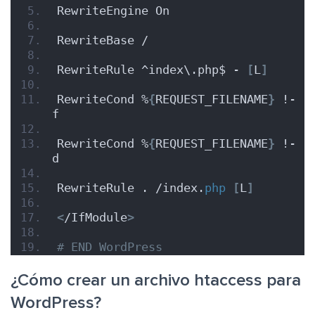
RewriteEngine On
RewriteBase /
RewriteRule ^index\.php$ - 
[
L
]
RewriteCond %
{
REQUEST_FILENAME
}
 !-
f
RewriteCond %
{
REQUEST_FILENAME
}
 !-
d
RewriteRule . /index.
php
[
L
]
<
/IfModule
>
# END WordPress
¿Cómo crear un archivo htaccess para
WordPress?