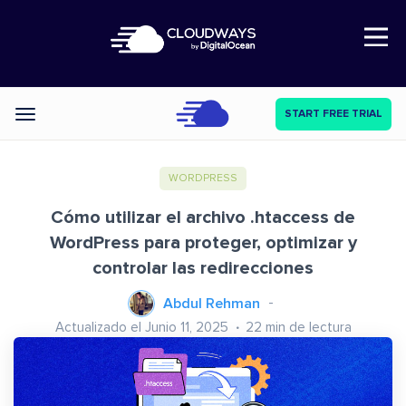
Open Nav
START FREE TRIAL
Categories
WORDPRESS
Cómo utilizar el archivo .htaccess de
WordPress para proteger, optimizar y
controlar las redirecciones
Abdul Rehman
Actualizado el Junio 11, 2025
22
min de lectura