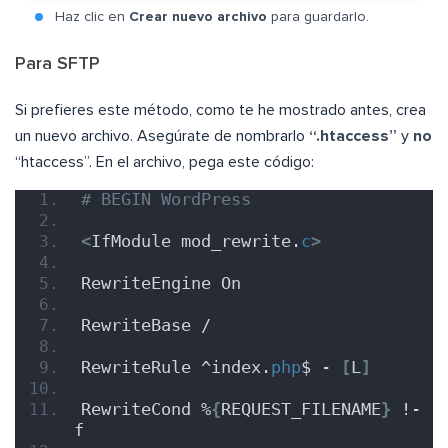
Haz clic en
Crear nuevo archivo
para guardarlo.
Para SFTP
Si prefieres este método, como te he mostrado antes, crea
un nuevo archivo. Asegúrate de nombrarlo
“.htaccess”
y
no
“htaccess”. En el archivo, pega este código:
# BEGIN WordPress
<
IfModule mod_rewrite.
c
>
RewriteEngine On
RewriteBase /
RewriteRule ^index.
php
$ - 
[
L
]
RewriteCond %
{
REQUEST_FILENAME
}
 !-
f