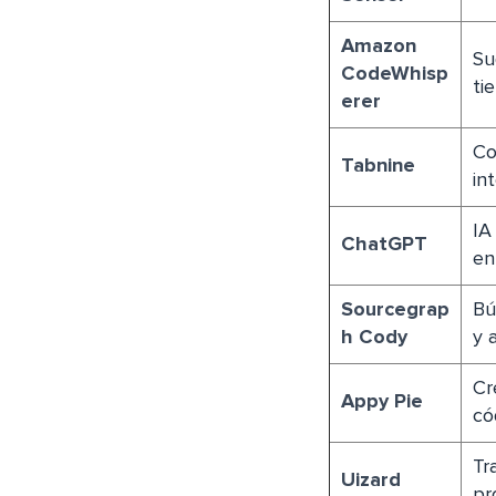
Amazon
Su
CodeWhisp
ti
erer
Co
Tabnine
in
IA
ChatGPT
en
Sourcegrap
Bú
h Cody
y 
Cr
Appy Pie
có
Tr
Uizard
pr