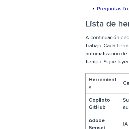
Preguntas fr
Lista de he
A continuación enc
trabajo. Cada herr
automatización de t
tiempo. Sigue leye
Herramient
Ca
a
Copiloto
Su
GitHub
au
Adobe
IA
Sensei