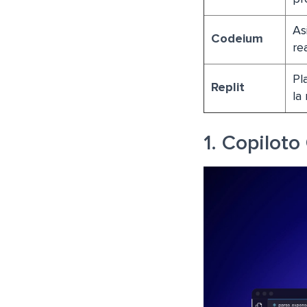
As
Codeium
re
Pl
Replit
la
1. Copiloto