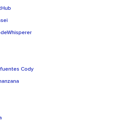
itHub
sei
odeWhisperer
e fuentes Cody
 manzana
a