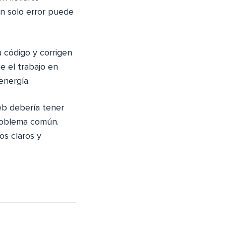
un solo error puede
 código y corrigen
e el trabajo en
energía.
eb debería tener
roblema común.
os claros y