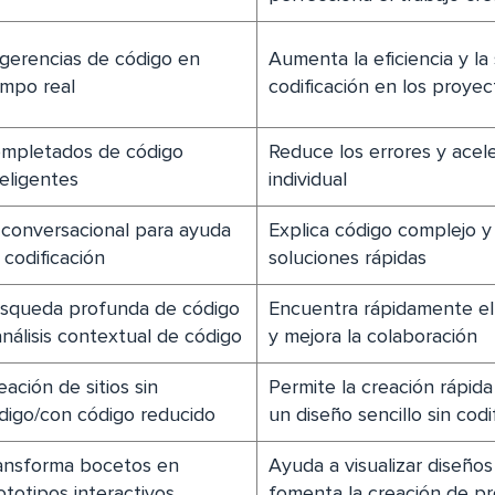
gerencias de código en
Aumenta la eficiencia y la
empo real
codificación en los proye
mpletados de código
Reduce los errores y acele
teligentes
individual
 conversacional para ayuda
Explica código complejo y
 codificación
soluciones rápidas
squeda profunda de código
Encuentra rápidamente el
análisis contextual de código
y mejora la colaboración
eación de sitios sin
Permite la creación rápida
digo/con código reducido
un diseño sencillo sin cod
ansforma bocetos en
Ayuda a visualizar diseño
ototipos interactivos
fomenta la creación de pr