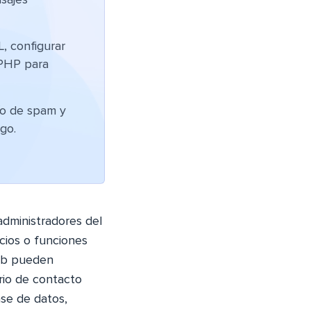
sajes
, configurar
 PHP para
ío de spam y
go.
administradores del
icios o funciones
web pueden
rio de contacto
ase de datos,