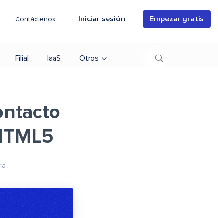
Iniciar sesión
Empezar gratis
Contáctenos
Filial
IaaS
Otros
ontacto
 HTML5
ra