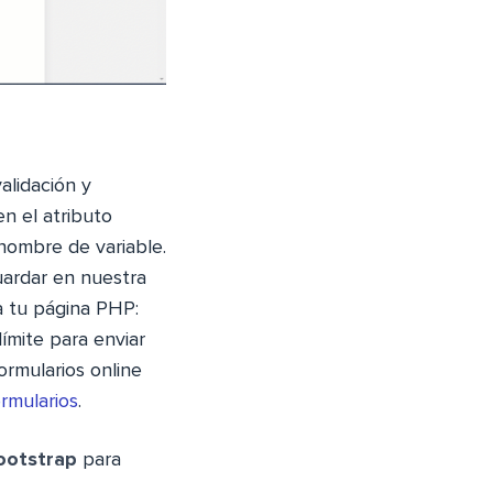
alidación y
en el atributo
ombre de variable.
uardar en nuestra
a tu página PHP:
límite para enviar
ormularios online
rmularios
.
ootstrap
para