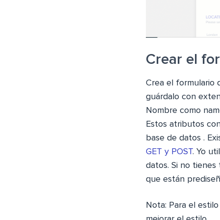
Crear el f
Crea el formulario
guárdalo con extens
Nombre como name=
Estos atributos co
base de datos . Ex
GET y POST
. Yo ut
datos. Si no tienes
que están prediseñ
Nota: Para el estil
mejorar el estilo.