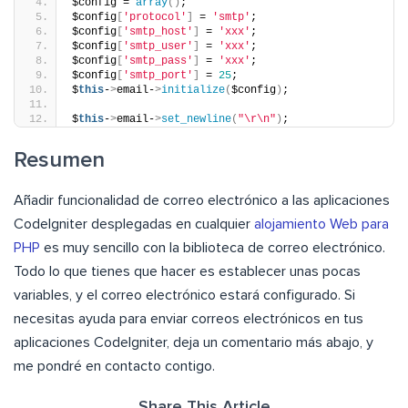
$config = 
array
()
;
$config
[
'protocol'
]
 = 
'smtp'
;
$config
[
'smtp_host'
]
 = 
'xxx'
;
$config
[
'smtp_user'
]
 = 
'xxx'
;
$config
[
'smtp_pass'
]
 = 
'xxx'
;
$config
[
'smtp_port'
]
 = 
25
;
$
this
-
>
email-
>
initialize
(
$config
)
;
$
this
-
>
email-
>
set_newline
(
"\r\n"
)
;
Resumen
Añadir funcionalidad de correo electrónico a las aplicaciones
CodeIgniter desplegadas en cualquier
alojamiento Web para
PHP
es muy sencillo con la biblioteca de correo electrónico.
Todo lo que tienes que hacer es establecer unas pocas
variables, y el correo electrónico estará configurado. Si
necesitas ayuda para enviar correos electrónicos en tus
aplicaciones CodeIgniter, deja un comentario más abajo, y
me pondré en contacto contigo.
Share This Article