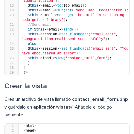
'Identification'
)
;
  $
this
-
>
email-
>
to
(
$to_email
)
;
  $
this
-
>
email-
>
subject
(
'Send Email Codeigniter'
)
;
  $
this
-
>
email-
>
message
(
'The email is sent using 
codeigniter library'
)
;
//Send mail
if
(
$
this
-
>
email-
>
send
())
  $
this
-
>
session-
>
set_flashdata
(
"email_sent"
, 
"Congratulation Email Sent Successfully"
)
;
else
  $
this
-
>
session-
>
set_flashdata
(
"email_sent"
, 
"You 
have encountered an error"
)
;
  $
this
-
>
load-
>
view
(
'contact_email_form'
)
;
}
}
?
>
Crear la vista
Crea un archivo de vista llamado
contact_email_form.php
y guárdalo en
aplicación/vistas/.
Añádele el código
siguiente
<
html
>
<
head
>