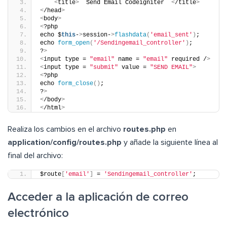
<
title
>
  Send Email Codeigniter  
<
/title
>
<
/head
>
<
body
>
<
?php
echo $
this
-
>
session-
>
flashdata
(
'email_sent'
)
;
echo 
form_open
(
'/Sendingemail_controller'
)
;
?
>
<
input type = 
"email"
 name = 
"email"
 required /
>
<
input type = 
"submit"
 value = 
"SEND EMAIL"
>
<
?php
echo 
form_close
()
;
?
>
<
/body
>
<
/html
>
Realiza los cambios en el archivo
routes.php
en
application/config/routes.php
y añade la siguiente línea al
final del archivo:
$route
[
'email'
]
 = 
'Sendingemail_controller'
;
Acceder a la aplicación de correo
electrónico