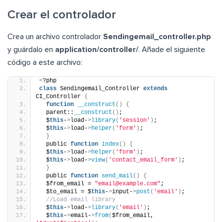
Crear el controlador
Crea un archivo controlador
Sendingemail_controller.php
y guárdalo en
application/controller/
. Añade el siguiente
código a este archivo:
<
?php
class
 Sendingemail_Controller 
extends
CI_Controller 
{
function
__construct
()
{
  parent::
__construct
()
;
  $
this
-
>
load-
>
library
(
'session'
)
;
  $
this
-
>
load-
>
helper
(
'form'
)
;
}
  public 
function
index
()
{
  $
this
-
>
load-
>
helper
(
'form'
)
;
  $
this
-
>
load-
>
view
(
'contact_email_form'
)
;
}
  public 
function
send_mail
()
{
  $from_email = 
"email@example.com"
;
  $to_email = $
this
-
>
input-
>
post
(
'email'
)
;
//Load email library
  $
this
-
>
load-
>
library
(
'email'
)
;
  $
this
-
>
email-
>
from
(
$from_email, 