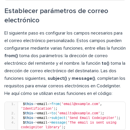
Establecer parámetros de correo
electrónico
El siguiente paso es configurar los campos necesarios para
el correo electrónico personalizado. Estos campos pueden
configurarse mediante varias funciones, entre ellas la función
from()
toma dos parámetros: la dirección de correo
electrónico del remitente y el nombre. la función
to()
toma la
dirección de correo electrónico del destinatario. Las dos
funciones siguientes,
subject()
y
message()
, completan los
requisitos para enviar correos electrónicos en CodeIgniter.
He aquí cómo se utilizan estas funciones en el código:
$
this
-
>
email-
>
from
(
'email@example.com'
, 
'Identification'
)
;
$
this
-
>
email-
>
to
(
'emailto@example.com'
)
;
$
this
-
>
email-
>
subject
(
'Send Email Codeigniter'
)
;
$
this
-
>
email-
>
message
(
'The email is sent using 
codeigniter library'
)
;