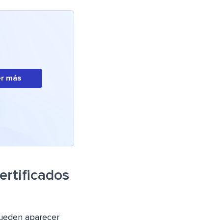
r más
ertificados
pueden aparecer