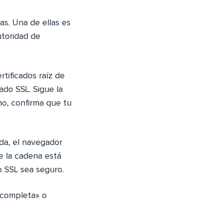
as. Una de ellas es
utoridad de
tificados raíz de
ado SSL. Sigue la
imo, confirma que tu
ada, el navegador
e la cadena está
o SSL sea seguro.
ncompleta» o