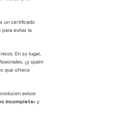
 un certificado
 para evitar la
nicos. En su lugar,
esionales, ¿y quién
es que ofrece
 producen avisos
os incompleta
» y