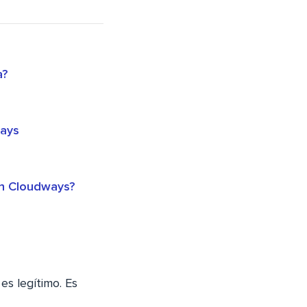
a?
ways
on Cloudways?
es legítimo. Es