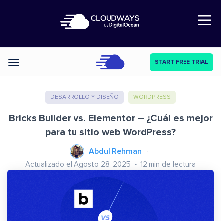
Open Nav
START FREE TRIAL
Categories
DESARROLLO Y DISEÑO
WORDPRESS
Bricks Builder vs. Elementor – ¿Cuál es mejor
para tu sitio web WordPress?
Abdul Rehman
Actualizado el Agosto 28, 2025
12
min de lectura