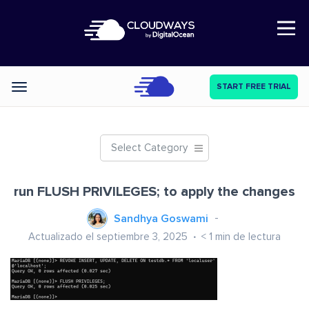
Open Nav
START FREE TRIAL
Categories
Select Category
run FLUSH PRIVILEGES; to apply the changes
Sandhya Goswami
Actualizado el septiembre 3, 2025
< 1
min de lectura