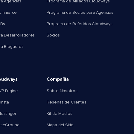
ra Agencias
Programa de Afiliados Cloudways
commerce
Programa de Socios para Agencias
MBs
Programa de Referidos Cloudways
ra Desarrolladores
Socios
ra Blogueros
oudways
Compañía
WP Engine
Sobre Nosotros
insta
Reseñas de Clientes
ostinger
Kit de Medios
SiteGround
Mapa del Sitio