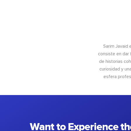
Sarim Javaid 
consiste en dar 
de historias coh
curiosidad y un
esfera profes
Want to Experience th