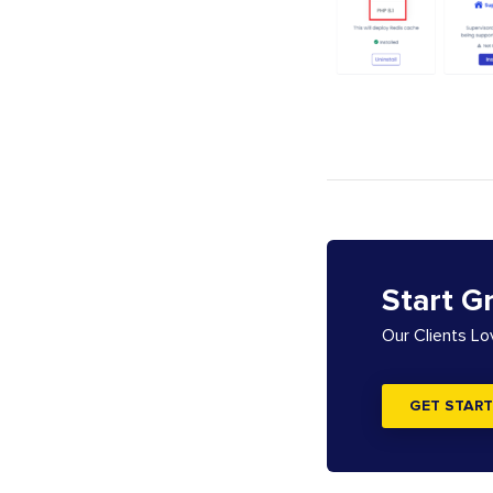
Start G
Our Clients L
GET START