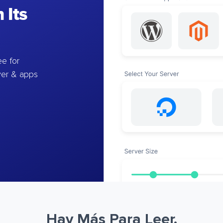
 Its
e for
ver & apps
Hay Más Para Leer.