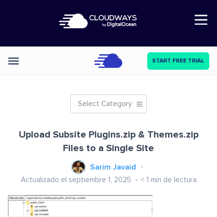
Open Nav
START FREE TRIAL
Categories
Select Category
Upload Subsite Plugins.zip & Themes.zip
Files to a Single Site
Sarim Javaid
Actualizado el septiembre 1, 2025
< 1
min de lectura