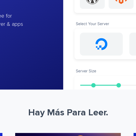
e for
ver & apps
Hay Más Para Leer.