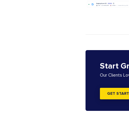
Start G
Our Clients L
GET START