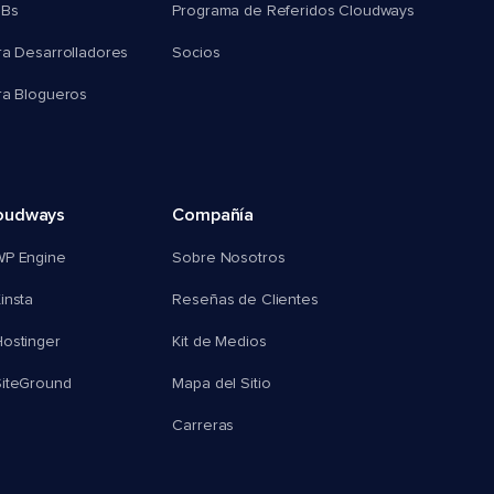
MBs
Programa de Referidos Cloudways
ra Desarrolladores
Socios
ra Blogueros
oudways
Compañía
WP Engine
Sobre Nosotros
insta
Reseñas de Clientes
ostinger
Kit de Medios
SiteGround
Mapa del Sitio
Carreras