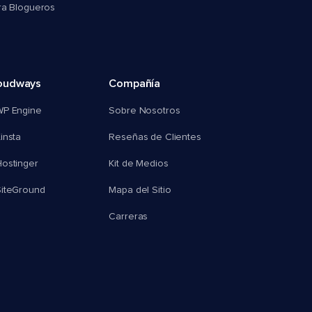
ra Blogueros
oudways
Compañía
WP Engine
Sobre Nosotros
insta
Reseñas de Clientes
ostinger
Kit de Medios
SiteGround
Mapa del Sitio
Carreras