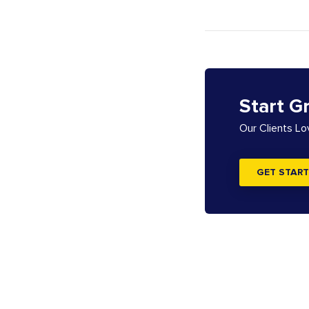
Start G
Our Clients L
GET START