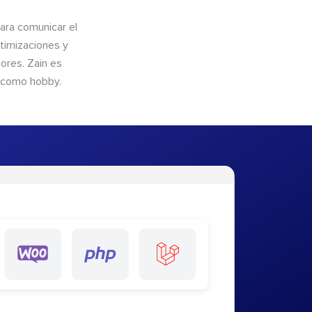
para comunicar el
timizaciones y
ores. Zain es
s como hobby.