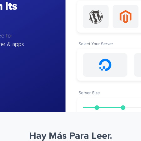
 Its
e for
ver & apps
Hay Más Para Leer.