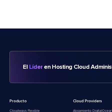
El
Líder
en Hosting Cloud Adminis
Producto
Cloud Providers
Cloudways Flexible
Alojamiento DigitalOcea