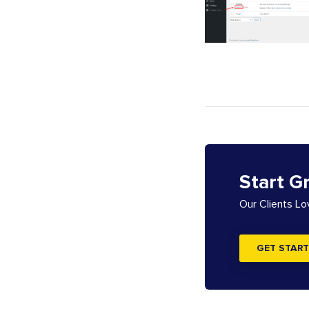
Start G
Our Clients L
GET START