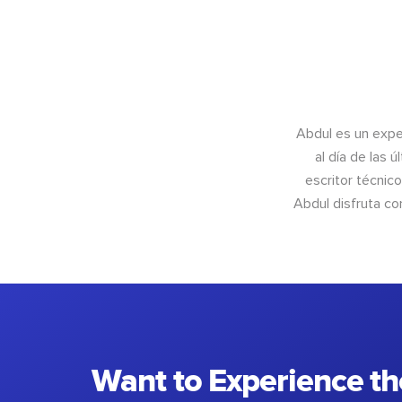
Abdul es un exper
al día de las 
escritor técnic
Abdul disfruta c
Want to Experience th