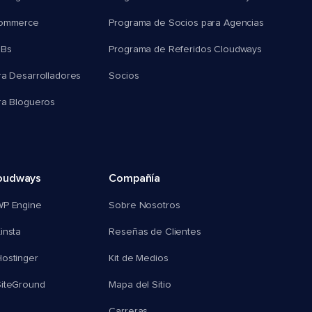
commerce
Programa de Socios para Agencias
MBs
Programa de Referidos Cloudways
ra Desarrolladores
Socios
ra Blogueros
oudways
Compañía
WP Engine
Sobre Nosotros
insta
Reseñas de Clientes
ostinger
Kit de Medios
SiteGround
Mapa del Sitio
Carreras