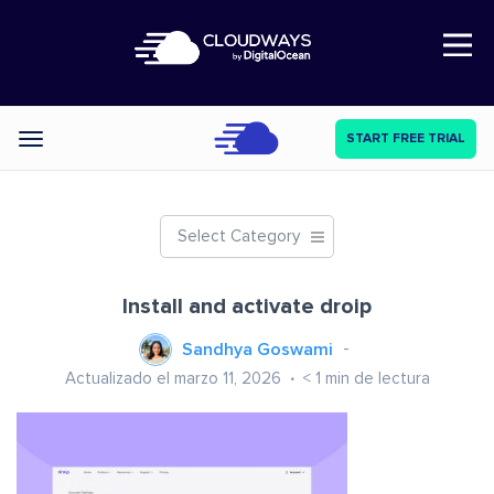
Open Nav
START FREE TRIAL
Categories
Select Category
Install and activate droip
Sandhya Goswami
Actualizado el marzo 11, 2026
< 1
min de lectura