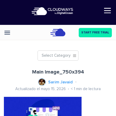
Open Nav
START FREE TRIAL
Categories
Select Category
Main Image_750x394
Sarim Javaid
Actualizado el mayo 15, 2026
< 1
min de lectura