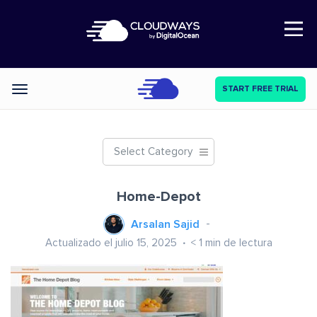
Open Nav
START FREE TRIAL
Categories
Select Category
Home-Depot
Arsalan Sajid
Actualizado el julio 15, 2025
< 1
min de lectura