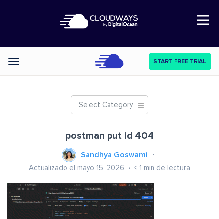
Open Nav
START FREE TRIAL
Categories
Select Category
postman put id 404
Sandhya Goswami
Actualizado el mayo 15, 2026
< 1
min de lectura