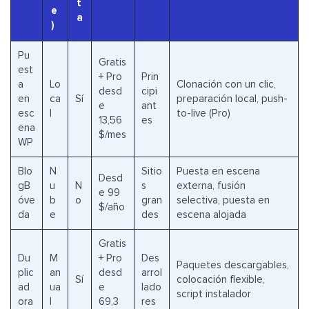
t
e
a
)
Pu
Gratis
est
+ Pro
Prin
a
Lo
Clonación con un clic,
desd
cipi
en
ca
Sí
preparación local, push-
e
ant
esc
l
to-live (Pro)
13,56
es
ena
$/mes
WP
Blo
N
Sitio
Puesta en escena
Desd
gB
u
N
s
externa, fusión
e 99
óve
b
o
gran
selectiva, puesta en
$/año
da
e
des
escena alojada
Gratis
Du
M
+ Pro
Des
Paquetes descargables,
plic
an
desd
arrol
Sí
colocación flexible,
ad
ua
e
lado
script instalador
ora
l
69,3
res