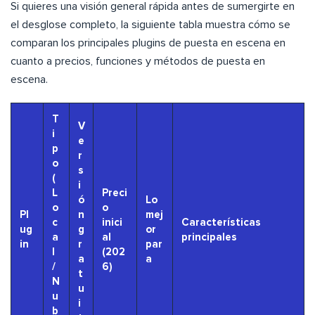
Si quieres una visión general rápida antes de sumergirte en
el desglose completo, la siguiente tabla muestra cómo se
comparan los principales plugins de puesta en escena en
cuanto a precios, funciones y métodos de puesta en
escena.
T
V
i
e
p
r
o
s
(
i
L
Preci
ó
Lo
o
o
Pl
n
mej
c
inici
Características
ug
g
or
a
al
principales
in
r
par
l
(202
a
a
/
6)
t
N
u
u
i
b