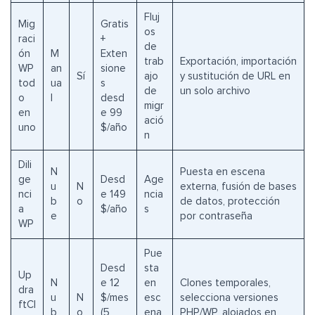
Fluj
Mig
Gratis
os
raci
+
de
ón
M
Exten
trab
Exportación, importación
WP
an
sione
Sí
ajo
y sustitución de URL en
tod
ua
s
de
un solo archivo
o
l
desd
migr
en
e 99
ació
uno
$/año
n
Dili
N
Puesta en escena
ge
Desd
Age
u
N
externa, fusión de bases
nci
e 149
ncia
b
o
de datos, protección
a
$/año
s
e
por contraseña
WP
Pue
Desd
sta
Up
N
e 12
en
Clones temporales,
dra
u
N
$/mes
esc
selecciona versiones
ftCl
b
o
(5
ena
PHP/WP, alojados en