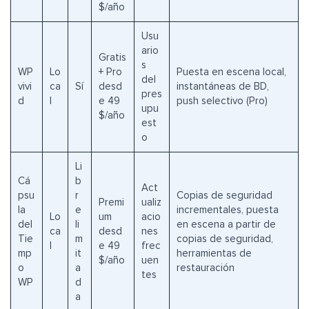
$/año
Usu
ario
Gratis
s
WP
Lo
+ Pro
Puesta en escena local,
del
vivi
ca
Sí
desd
instantáneas de BD,
pres
d
l
e 49
push selectivo (Pro)
upu
$/año
est
o
Li
Cá
b
Act
psu
r
Copias de seguridad
Premi
ualiz
la
e
incrementales, puesta
Lo
um
acio
del
li
en escena a partir de
ca
desd
nes
Tie
m
copias de seguridad,
l
e 49
frec
mp
it
herramientas de
$/año
uen
o
a
restauración
tes
WP
d
a