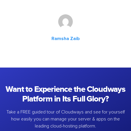
Ramsha Zaib
Want to Experience the Cloudways
Platform in Its Full Glory?
Take a FREE guided tour of Cloudways and see for yourself
how easily you can manage your server & apps on the
leading cloud-hosting platform.