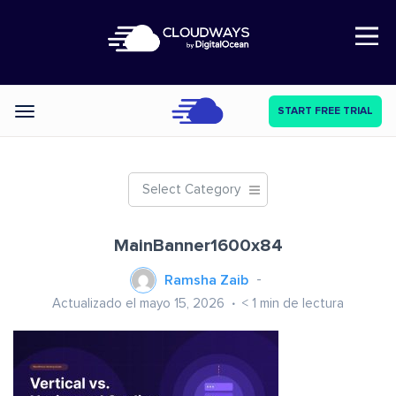
Open Nav
START FREE TRIAL
Categories
Select Category
MainBanner1600x84
Ramsha Zaib
Actualizado el mayo 15, 2026
< 1
min de lectura