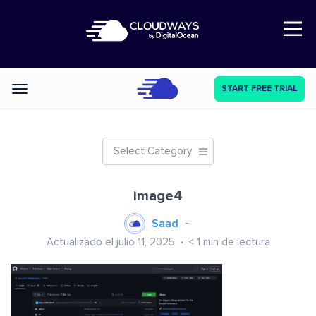
Open Nav
START FREE TRIAL
Categories
Select Category
image4
Saad
Actualizado el julio 11, 2025
< 1
min de lectura