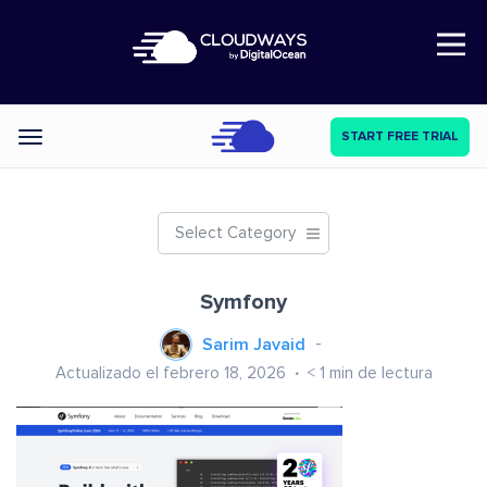
Open Nav
START FREE TRIAL
Categories
Select Category
Symfony
Sarim Javaid
Actualizado el febrero 18, 2026
< 1
min de lectura