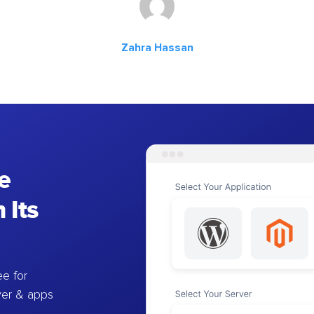
Zahra Hassan
e
 Its
e for
ver & apps