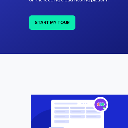
on the leading cloud-hosting platform.
START MY TOUR