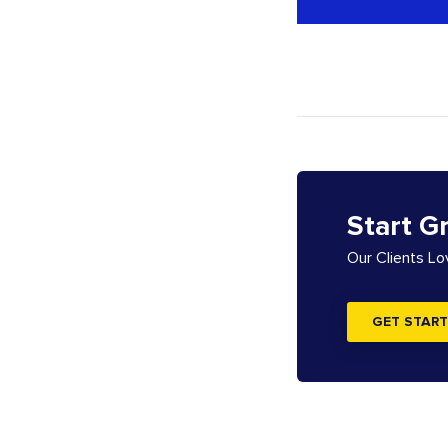
Start G
Our Clients L
GET START