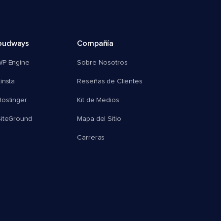
oudways
Compañía
WP Engine
Sobre Nosotros
insta
Reseñas de Clientes
ostinger
Kit de Medios
SiteGround
Mapa del Sitio
Carreras