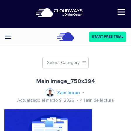
Open Nav
START FREE TRIAL
Categories
Select Category
Main Image_750x394
Zain Imran
Actualizado el marzo 9, 2026
< 1
min de lectura