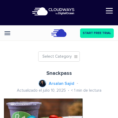
Open Nav
START FREE TRIAL
Categories
Select Category
Snackpass
Arsalan Sajid
Actualizado el julio 10, 2025
< 1
min de lectura