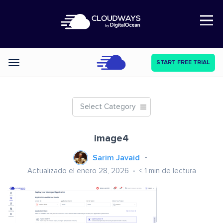
Open Nav
START FREE TRIAL
Categories
Select Category
image4
Sarim Javaid
Actualizado el enero 28, 2026
< 1
min de lectura