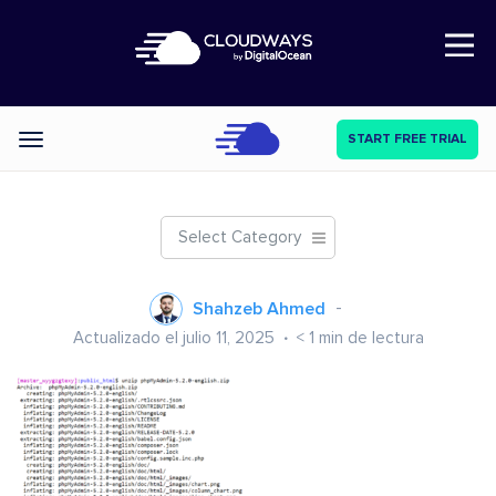
Open Nav
START FREE TRIAL
Categories
Select Category
Shahzeb Ahmed
Actualizado el julio 11, 2025
< 1
min de lectura