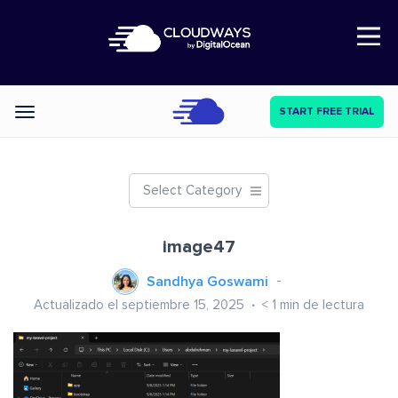
Open Nav
START FREE TRIAL
Categories
Select Category
image47
Sandhya Goswami
Actualizado el septiembre 15, 2025
< 1
min de lectura