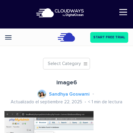
Open Nav
START FREE TRIAL
Categories
Select Category
image6
Sandhya Goswami
Actualizado el septiembre 22, 2025
< 1
min de lectura